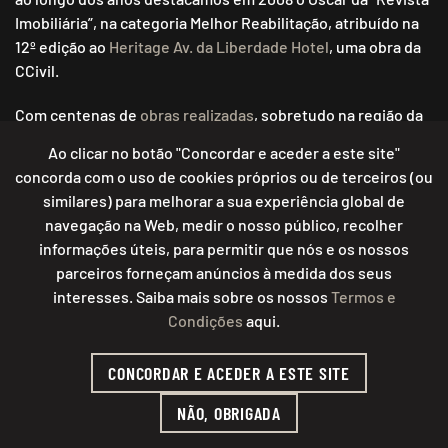
Imobiliária”, na categoria Melhor Reabilitação, atribuído na
12º edição ao
Heritage Av. da Liberdade Hotel
, uma obra da
CCivil.
Com centenas de
obras realizadas
, sobretudo na região da
Grande Lisboa, os nossos projetos e os nossos clientes são
Ao clicar no botão "Concordar e aceder a este site"
sem dúvida o nosso melhor cartão de visita, motivo de
concorda com o uso de cookies próprios ou de terceiros (ou
orgulho para nós e de confiança para todos os que agora
similares) para melhorar a sua experiência global de
nos querem conhecer.
navegação na Web, medir o nosso público, recolher
informações úteis, para permitir que nós e os nossos
E para que nos possa conhecer melhor veja aqui o Grau de
parceiros forneçam anúncios à medida dos seus
Satisfação atribuído pelos nossos
clientes
.
interesses. Saiba mais sobre os nossos
Termos e
Condições
aqui.
CONCORDAR E ACEDER A ESTE SITE
NÃO, OBRIGADA