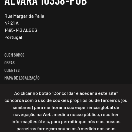
Rua Margarida Palla
Nº 21 A
1495-143 ALGÉS
Portugal
QUEM SOMOS
OBRAS
CLIENTES
MAPA DE LOCALIZAÇÃO
Ao clicar no botão "Concordar e aceder a este site"
EMAIL:
GERAL@CCIVIL.PT
concorda com o uso de cookies próprios ou de terceiros (ou
TELEFONE:
+351 214 102 887
TELEMÓVEL:
+351 962 132 875
similares) para melhorar a sua experiência global de
navegação na Web, medir o nosso público, recolher
informações úteis, para permitir que nós e os nossos
parceiros forneçam anúncios à medida dos seus